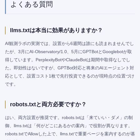
よくある質問
llms.txtは本当に効果がありますか？
AI観測ラボの実測では、設置から6週間は誰にも読まれませんでし
たが、3月にAI-Observatory/1.0、5月にGPTBotとGooglebotが取
得しています。PerplexityBotやClaudeBotは期間中取得なしでし
た。即効性はないですが、GPTBot対応と将来のAIエージェント対
応として、設置コスト1枚で先行投資できるのが現時点の位置づけ
です。
robots.txtと両方必要ですか？
はい、両方設置が推奨です。robots.txtは「来ていい・ダメ」の制
御、llms.txtは「何がどこにあるかの案内」で役割が異なります。
robots.txtでAllowした上で、llms.txtで重要ページを案内するのが基