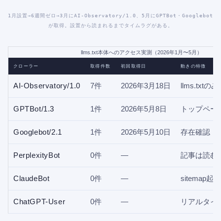
1月設置→6週間ゼロ→3月にAI-Observatory/1.0、5月にGPTBot・Googlebot
が取得。設置から読まれるまでタイムラグがある。
llms.txt本体へのアクセス実測（2026年1月〜5月）
クローラー
取得件数
初回取得日
動きの特徴
AI-Observatory/1.0
7件
2026年3月18日
llms.txt
GPTBot/1.3
1件
2026年5月8日
トップペー
Googlebot/2.1
1件
2026年5月10日
存在確認
PerplexityBot
0件
—
記事は読む
ClaudeBot
0件
—
sitemap
ChatGPT-User
0件
—
リアルタイ