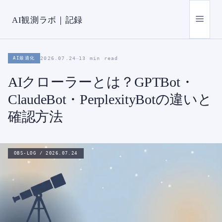
コ
ン
メ
AI観測ラボ｜記録
テ
ン
ニ
ツ
AI最適化
2026.07.24
—
13 min read
へ
ュ
AIクローラーとは？GPTBot・
ス
キ
ClaudeBot・PerplexityBotの違いと
ッ
ー
確認方法
プ
OBS-LOG / 2026.07.24