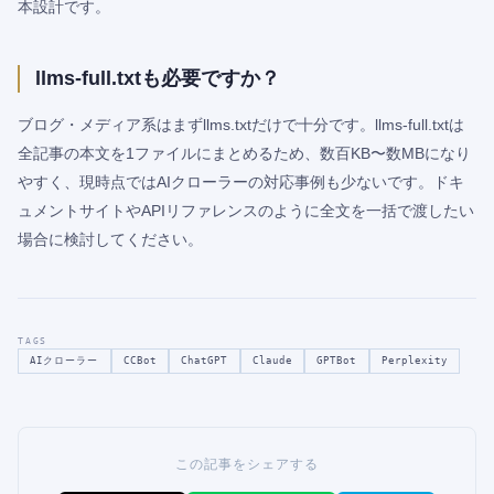
本設計です。
llms-full.txtも必要ですか？
ブログ・メディア系はまずllms.txtだけで十分です。llms-full.txtは
全記事の本文を1ファイルにまとめるため、数百KB〜数MBになり
やすく、現時点ではAIクローラーの対応事例も少ないです。ドキ
ュメントサイトやAPIリファレンスのように全文を一括で渡したい
場合に検討してください。
TAGS
AIクローラー
CCBot
ChatGPT
Claude
GPTBot
Perplexity
この記事をシェアする