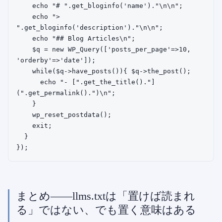
    echo "# ".get_bloginfo('name')."\n\n";

    echo "> 
".get_bloginfo('description')."\n\n";

    echo "## Blog Articles\n";

    $q = new WP_Query(['posts_per_page'=>10, 
'orderby'=>'date']);

    while($q->have_posts()){ $q->the_post();

      echo "- [".get_the_title()."]
(".get_permalink().")\n";

    }

    wp_reset_postdata();

    exit;

  }

まとめ——llms.txtは「置けば読まれ
る」ではない、でも置く意味はある