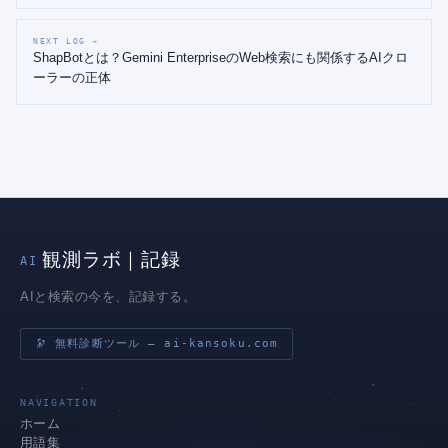
NEXT LOG →
ShapBotとは？Gemini EnterpriseのWeb検索にも関係するAIクロ
ーラーの正体
観測ラボ｜記録
AI
AIと検索の今を、記録する。
🔭 無料診断ツール — ai-kansoku.com
NAVIGATION
ホーム
用語集