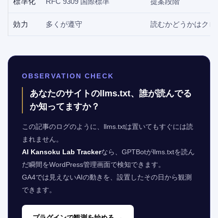
標準化
RFC 9309 国際標準
提案段階
効力
多くが遵守
読むかどうかはクロ
OBSERVATION CHECK
あなたのサイトのllms.txt、誰が読んでる
か知ってますか？
この記事のログのように、llms.txtは置いてもすぐには読
まれません。
AI Kansoku Lab Tracker
なら、GPTBotがllms.txtを読ん
だ瞬間をWordPress管理画面で検知できます。
GA4では見えないAIの動きを、設置したその日から観測
できます。
プラグインで観測を始める →