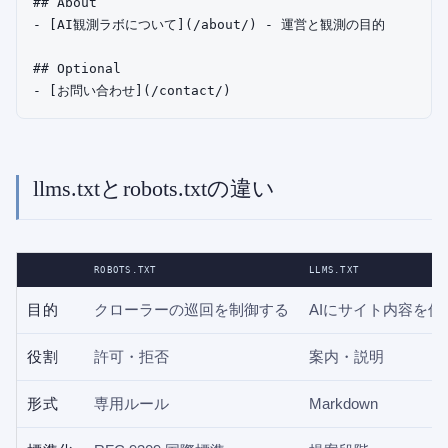
## About

- [AI観測ラボについて](/about/) - 運営と観測の目的

## Optional

llms.txtとrobots.txtの違い
ROBOTS.TXT
LLMS.TXT
目的
クローラーの巡回を制御する
AIにサイト内容を伝
役割
許可・拒否
案内・説明
形式
専用ルール
Markdown