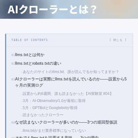
TABLE OF CONTENTS
[ 閉じる ]
llms.txtとは何か
llms.txtとrobots.txtの違い
あなたのサイトのllms.txt、誰が読んでるか知ってますか？
AIクローラーは実際にllms.txtを読んでいるのか——設置から5
ヶ月の実測ログ
設置から約6週間、誰も読まなかった【AI実験室 #04】
3月：AI-Observatory/1.0が最初に取得
5月：GPTBotとGooglebotが取得
読まなかったクローラー
なぜ読まないクローラーが多いのか——3つの巡回型仮説
llms.txtがまだ業界標準になっていない
それでもllms.txtを設置する意味——3つの理由