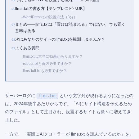
llms.txtの書き方【テンプレコピペOK】
WordPressでの設置方法（3分）
まとめ——llms.txtは「置けば読まれる」ではない、でも置く
意味はある
次はあなたのサイトのllms.txtを観測しませんか？
よくある質問
llms.txtは本当に効果がありますか？
robots.txtと両方必要ですか？
llms-full.txtも必要ですか？
サーバーログに
という文字列が現れるようになったの
llms.txt
は、2024年後半あたりからです。「AIにサイト構造を伝えるため
のファイル」として注目され、設置するサイトも徐々に増えてき
ました。
一方で、「実際にAIクローラーが llms.txt を読んでいるのか」を、