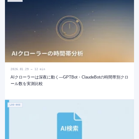
2026.01.29 — 12 min
AIクローラーは深夜に動く—GPTBot・ClaudeBotの時間帯別クロ
ール数を実測比較
LOG-003