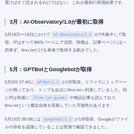
置けばすぐ読まれるわけではない。これが最初の実測結果です。
3月：AI-Observatory/1.0が最初に取得
3月18日〜19日にかけて
が7件集中して取
AI-Observatory/1.0
得。IPはすべてAWSバージニア北部。特徴は、記事ページには一
切来ず、llms.txtだけを単体で取得する動きでした。
5月：GPTBotとGooglebotが取得
5月8日 07:40に
が1件取得。リファラにトップペー
GPTBot/1.3
ジが残っており、トップを起点にllms.txtへ到達していました。同
じIPは前後に
や検証記事も読んでおり、
/llms-txt-guide/
llms.txtという概念自体を収集していた可能性があります。
5月10日 08:08には
が1件取得。Googleがファイ
Googlebot/2.1
ルの存在を認識していることは実測で確認できました。