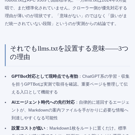
robots.txtはRFC 9309で国際標準化。一方llms.txtは2024年9月提
唱で、まだ標準化されていません。クローラー側が優先対応する
理由が薄いのが現状です。「意味がない」のではなく「扱いがま
だ統一されていない段階」というのが実測からの結論です。
それでもllms.txtを設置する意味——3つ
の理由
GPTBot対応として現時点でも有効
：ChatGPT系の学習・収集
を担うGPTBotは実測で取得を確認。重要ページを整理して伝
える入口として機能する
AIエージェント時代への先行対応
：自律的に巡回するエージェ
ントが、Markdownの案内ファイルを手がかりに必要な情報へ
到達しやすくなる可能性
設置コストが低い
：Markdown1枚をルートに置くだけ。標準