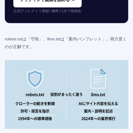
公式ディレクトリ登録 / 無料 / 1分で有効化
robots.txtは「守衛」、llms.txtは「案内パンフレット」。両方置く
のが正解です。