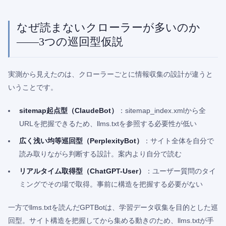
なぜ読まないクローラーが多いのか
——3つの巡回型仮説
実測から見えたのは、クローラーごとに情報収集の設計が違うと
いうことです。
sitemap起点型（ClaudeBot）
：sitemap_index.xmlから全
URLを把握できるため、llms.txtを参照する必要性が低い
広く浅い均等巡回型（PerplexityBot）
：サイト全体を自分で
読み取りながら判断する設計。案内より自分で読む
リアルタイム取得型（ChatGPT-User）
：ユーザー質問のタイ
ミングでその場で取得。事前に構造を把握する必要がない
一方でllms.txtを読んだGPTBotは、学習データ収集を目的とした巡
回型。サイト構造を把握してから集める動きのため、llms.txtが手