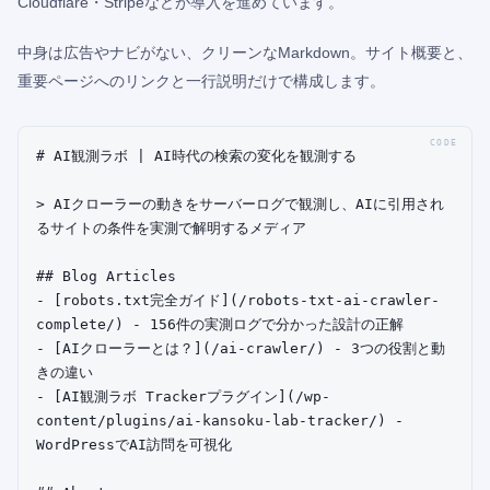
Cloudflare・Stripeなどが導入を進めています。
中身は広告やナビがない、クリーンなMarkdown。サイト概要と、
重要ページへのリンクと一行説明だけで構成します。
# AI観測ラボ | AI時代の検索の変化を観測する

> AIクローラーの動きをサーバーログで観測し、AIに引用され
るサイトの条件を実測で解明するメディア

## Blog Articles

- [robots.txt完全ガイド](/robots-txt-ai-crawler-
complete/) - 156件の実測ログで分かった設計の正解

- [AIクローラーとは？](/ai-crawler/) - 3つの役割と動
きの違い

- [AI観測ラボ Trackerプラグイン](/wp-
content/plugins/ai-kansoku-lab-tracker/) - 
WordPressでAI訪問を可視化
