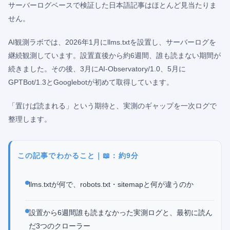
サーバーログベースで検証した日本語記事はほとんど見当たりま
せん。
AI観測ラボでは、2026年1月にllms.txtを設置し、サーバーログを
継続観測しています。設置直後から約6週間、誰も読まない期間が
続きました。その後、3月にAI-Observatory/1.0、5月に
GPTBot/1.3とGooglebotが初めて取得しています。
「置けば読まれる」という期待と、実測のギャップを一次ログで
整理します。
この記事でわかること｜📖：約9分
llms.txtが何で、robots.txt・sitemapと何が違うのか
設置から6週間誰も読まなかった実測ログと、最初に読ん
だ3つのクローラー