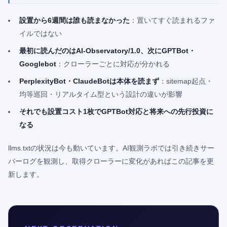
設置から6週間は誰も読まなかった
：置いてすぐ読まれるファ
イルではない
最初に読んだのはAI-Observatory/1.0、次にGPTBot・
Googlebot
：クローラーごとに対応が分かれる
PerplexityBot・ClaudeBotは本体を読まず
：sitemap起点・
均等巡回・リアルタイム型という設計の違いが影響
それでも設置コスト1枚でGPTBot対応と将来への先行投資に
なる
llms.txtの状況は今も動いています。AI観測ラボでは引き続きサー
バーログを観測し、取得クローラーに変化があればこの記事を更
新します。